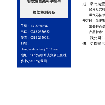
管式聚氨酯检测报告
成，曝气装置
膜片盘式微孔
橡塑检测设备
曝气器按供气
安装时，先把
手机：13932800587
主要特点是气
电话：0318-2350882
产品特点:
我公司生产
传真：0318-2350081
修、更换曝气
邮箱：
changhuahuanbao@163.com
地址：河北省衡水滨湖新区彭杜
乡中小企业创业园