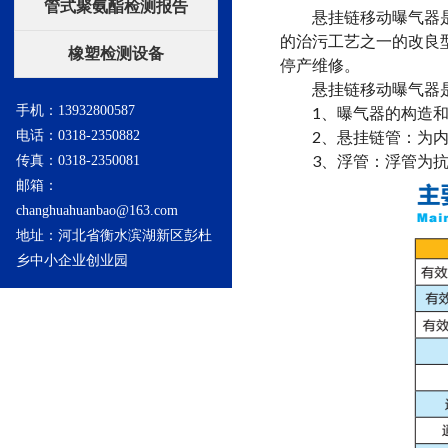
管式聚氨酯检测报告
悬挂链移动曝气器是我
的治污工艺之一的改良
橡塑检测设备
停产维修。
悬挂链移动曝气器是
手机：13932800587
1、曝气器的构造和
2、悬挂链管：为内置
电话：0318-2350882
3、浮管：浮管为抗紫
传真：0318-2350081
邮箱：
changhuahuanbao@163.com
地址：河北省衡水滨湖新区彭杜
乡中小企业创业园