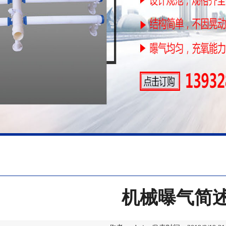
机械曝气简