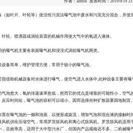
作者：admin 发表时间：2019/9/19 21:
如叶片、叶轮等）使活性污泥法曝气池中废水和污泥充分混合，并使混
轮、喷洒器或涡轮装置的机械作用使大气中的氧进入液体。
曝气机主要有表面曝气机和浸没式涡轮曝气机两类。
备简单，维护管理方便，常用于较小的曝气池。
借助机械设备对水体进行曝气，使空气进入水体中,此种设备主要有曝气
泡愈大，氧的传递速率愈低，然而它的优点是堵塞的可能性小，空气的
，反应时间短，曝气池的容积可以缩小。因而选择何种扩散器要因地制宜
在曝气池的一侧和池底，以便形成旋流，增加气泡和混合液的接触时间
鼓风机供应压缩空气，常用罗茨鼓风机和离心式鼓风机。罗茨鼓风机适用于
小，且效率高，适用于大中型污水厂，但国内产品规格还不多。二机械曝气