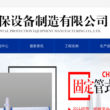
品中心
最新资讯
工程实例
生产